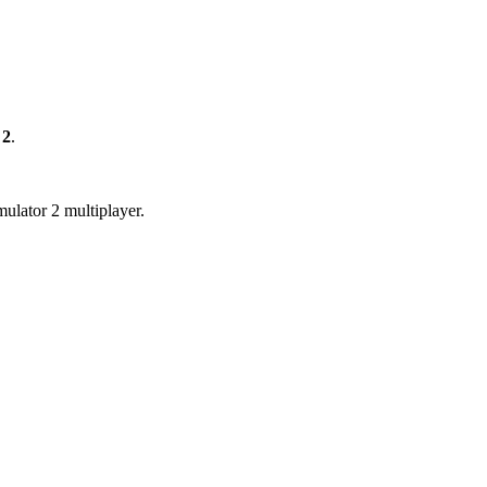
 2
.
ulator 2 multiplayer.