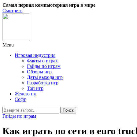
Самая первая компьютерная игра в мире
Смотреть
Menu
Игровая индустрия
Факты о играх
Гайды по играм
Обзоры игр
Даты выхода игр
Разработка игр
Топ игр
Железо пк
Софт
Гайды по играм
Как играть по сети в euro truc