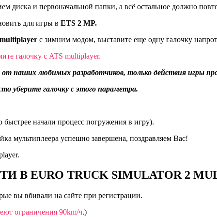
ем диска и первоначальной папки, а всё остальное должно повто
новить для игры в
ETS 2 MP.
multiplayer
с зимним модом, выставите еще одну галочку напрот
ите галочку с ATS multiplayer.
ра от наших любимых разработчиков, только действия игры п
сто уберите галочку с этого параметра.
о быстрее начали процесс погружения в игру).
ойка мультиплеера успешно завершена, поздравляем Вас!
player.
ТИ В EURO TRUCK SIMULATOR 2 MUL
рые вы вбивали на сайте при регистрации.
меют ограничения 90km/ч
.)