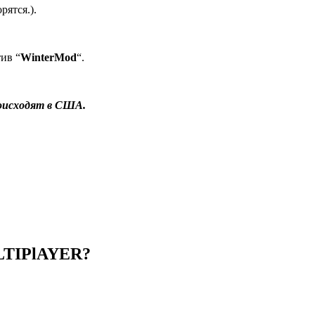
рятся.).
ив “
WinterMod
“.
роисходят в США.
TIPlAYER?