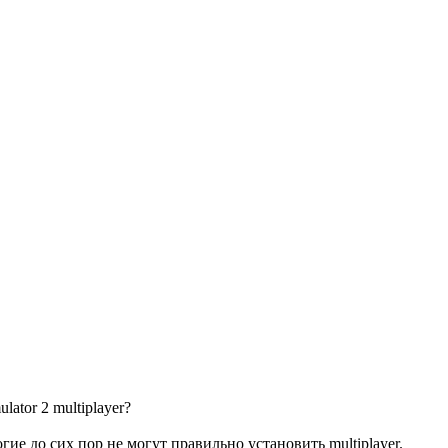
lator 2 multiplayer?
ие до сих пор не могут правильно установить multiplayer.