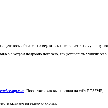
.
е получилось, обязательно вернитесь к первоначальному этапу по
идео в котром подробно показано, как установить мультиплеер д
truckersmp.com
. После того, как вы перешли на сайт
ETS2MP
, н
жно. нажимаем на зеленую кнопку.