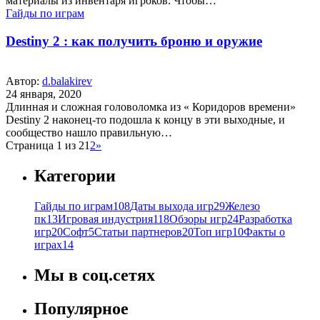
материалы из инвентаря игроков. Чтобы…
Гайды по играм
Destiny 2 : как получить броню и оружие
Автор:
d.balakirev
24 января, 2020
Длинная и сложная головоломка из « Коридоров времени»
Destiny 2 наконец-то подошла к концу в эти выходные, и
сообщество нашло правильную…
Страница 1 из 2
1
2
»
Категории
Гайды по играм
108
Даты выхода игр
29
Железо
пк
13
Игровая индустрия
118
Обзоры игр
24
Разработка
игр
20
Софт
5
Статьи партнеров
20
Топ игр
10
Факты о
играх
14
Мы в соц.сетях
Популярное