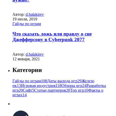
Автор:
d.balakirev
19 июля, 2019
Гайды по играм
Что сказать ложь или правду о сне
Джефферсону в Cyberpunk 2077
Автор:
d.balakirev
12 января, 2021
Категории
Гайды по играм
108
Даты выхода игр
29
Железо
пк
13
Игровая индустрия
118
Обзоры игр
24
Разработка
игр
20
Софт
5
Статьи партнеров
20
Топ игр
10
Факты о
играх
14