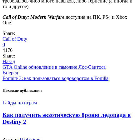
требовалось либо много навыков, либо терпение (а иногда и
то и другое).
Call of Duty: Modern Warfare
доступна на ПК, PS4 и Xbox
One.
Share:
Call of Duty
0
4176
Share:
Назад
GTA Online обновление в таможне Лос-Сантоса
Вперед
Fortnite 3: как пользоваться водоворотом в Fortilla
Похожие публикации
Гайды по играм
Как получить экзотическую броню ледопада в
Destiny 2
Автор:
d.balakirev