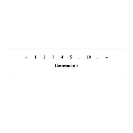
Как вернуть деньги за игру
Cyberpunk 2077
d.balakirev
«
1
2
3
4
5
...
10
...
»
Последняя »
Категории