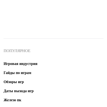
ГАЙДЫ ПО ИГРАМ
ПОПУЛЯРНОЕ
Как выиграть автомобиль F1 в
онлайн-казино GTA
Игровая индустрия
Гайды по играм
d.balakirev
Обзоры игр
Даты выхода игр
Железо пк