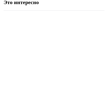
Это интересно
Мод «Far Cry операция -
телепортация»
Дата выхода Bloodwash ужаса на
выживание в стиле ретро
Как изменился персонаж