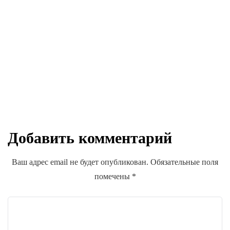
СТАТЬИ ПАРТНЕРОВ
Краткий обзор Destiny 2
Добавить комментарий
d.balakirev
Ваш адрес email не будет опубликован.
Обязательные поля
помечены
*