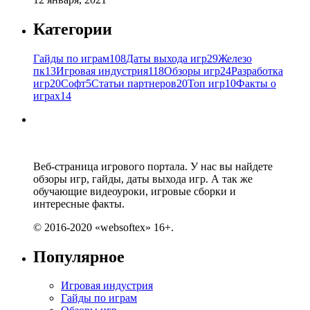
Категории
Гайды по играм
108
Даты выхода игр
29
Железо
пк
13
Игровая индустрия
118
Обзоры игр
24
Разработка
игр
20
Софт
5
Статьи партнеров
20
Топ игр
10
Факты о
играх
14
Веб-страница игрового портала. У нас вы найдете
обзоры игр, гайды, даты выхода игр. А так же
обучающие видеоуроки, игровые сборки и
интересные факты.
© 2016-2020 «websoftex» 16+.
Популярное
Игровая индустрия
Гайды по играм