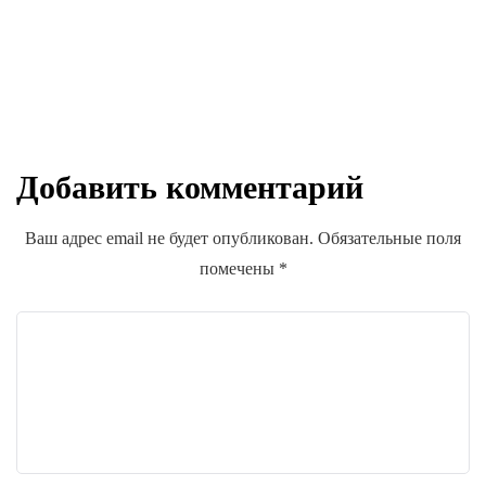
Какое оружие использовать в Destiny
2 с модом Wrath of Rasputin
Добавить комментарий
d.balakirev
Ваш адрес email не будет опубликован.
Обязательные поля
помечены
*