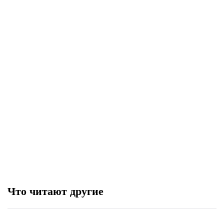
Мод «Far Cry операция -
телепортация»
Дата выхода Bloodwash ужаса на
выживание в стиле ретро
Как изменился персонаж
Тачанкин в Rainbow Six Siege
Что читают другие