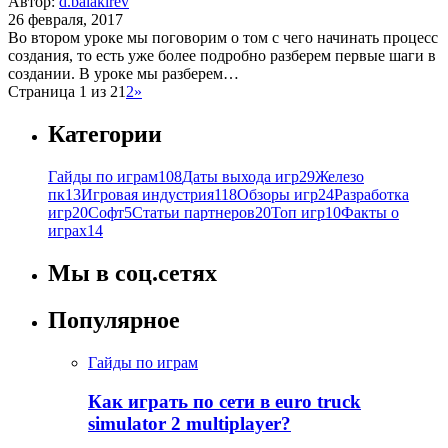
Автор:
d.balakirev
26 февраля, 2017
Во втором уроке мы поговорим о том с чего начинать процесс
создания, то есть уже более подробно разберем первые шаги в
создании. В уроке мы разберем…
Страница 1 из 2
1
2
»
Категории
Гайды по играм
108
Даты выхода игр
29
Железо
пк
13
Игровая индустрия
118
Обзоры игр
24
Разработка
игр
20
Софт
5
Статьи партнеров
20
Топ игр
10
Факты о
играх
14
Мы в соц.сетях
Популярное
Гайды по играм
Как играть по сети в euro truck
simulator 2 multiplayer?